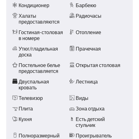
и услуги
Кондиционер
Барбекю
Халаты
Радиочасы
предоставляются
Гостиная-столовая
Отопление
в номере
Утюг/гладильная
Прачечная
доска
Постельное белье
Открытая столовая
предоставляется
Двуспальная
Лестница
кровать
Телевизор
Виды
Плита
Зона отдыха
Кухня
Есть детский
стульчик
Полноразмерный
Проигрыватель