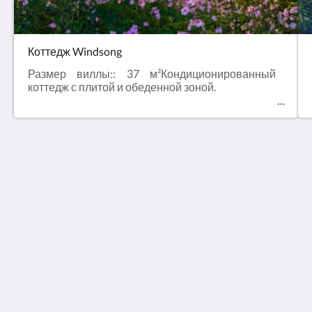
Коттедж Windsong
Размер виллы:: 37 м²Кондиционированный
коттедж с плитой и обеденной зоной.
Observatory Cottages
8 Observatory Rd
Mount Dandenong VIC 3767
Australia
+61 3 9751 2436
enquiries@observatorycottages.com.au
Социальные сети