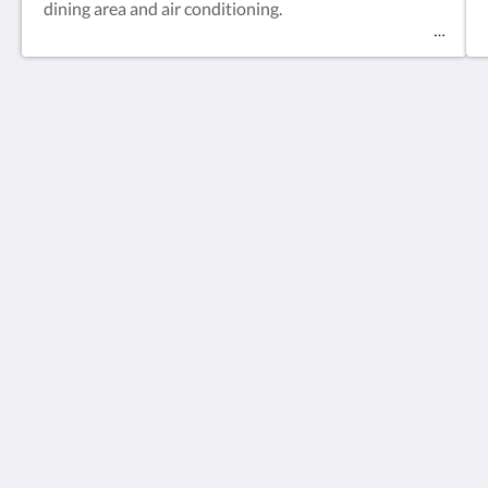
dining area and air conditioning.
Observatory Cottages
8 Observatory Rd
Mount Dandenong VIC 3767
Australia
+61 3 9751 2436
enquiries@observatorycottages.com.au
Soziale Medien
Useful Information
Terms and Conditions