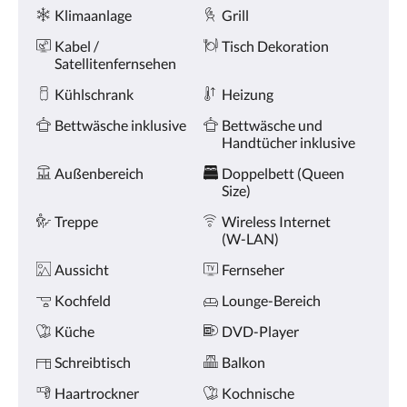
oder
Ausstattung
Klimaanlage
Grill
Weiter,
um
Kabel /
Tisch Dekoration
sich
Satellitenfernsehen
die
Bilder
Kühlschrank
Heizung
anzusehen.
Bettwäsche inklusive
Bettwäsche und
Handtücher inklusive
Außenbereich
Doppelbett (Queen
Size)
Treppe
Wireless Internet
(W-LAN)
Aussicht
Fernseher
Kochfeld
Lounge-Bereich
Küche
DVD-Player
Schreibtisch
Balkon
Haartrockner
Kochnische