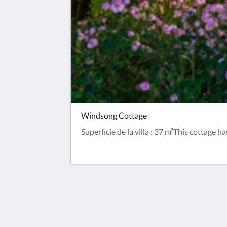
Windsong Cottage
Superficie de la villa : 37 m²This cottage h
Observatory Cottages
8 Observatory Rd
Mount Dandenong VIC 3767