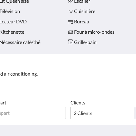
Lit Queen size
Escalier
Télévision
Cuisinière
Lecteur DVD
Bureau
Kitchenette
Four à micro-ondes
Nécessaire café/thé
Grille-pain
d air conditioning.
art
Clients