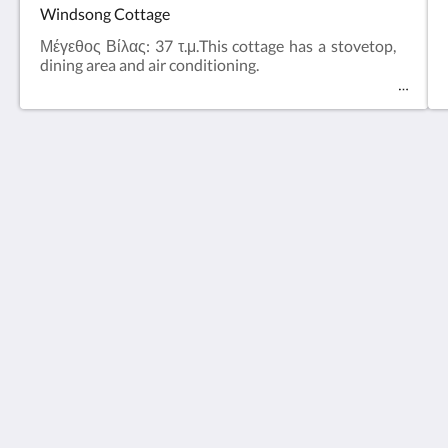
Windsong Cottage
Μέγεθος Βίλας: 37 τ.μ.This cottage has a stovetop,
dining area and air conditioning.
Observatory Cottages
8 Observatory Rd
Mount Dandenong VIC 3767
Australia
+61 3 9751 2436
enquiries@observatorycottages.com.au
Μέσα κοινωνικής δικτύωσης