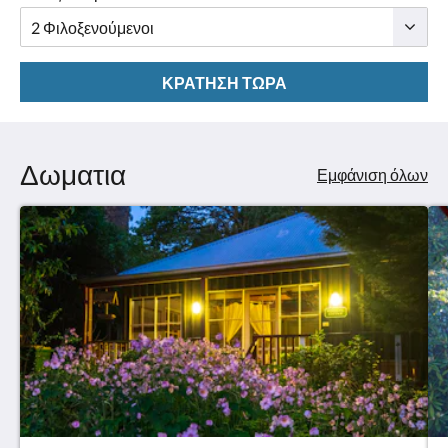
ΚΡΆΤΗΣΗ ΤΏΡΑ
Δωματια
Εμφάνιση όλων