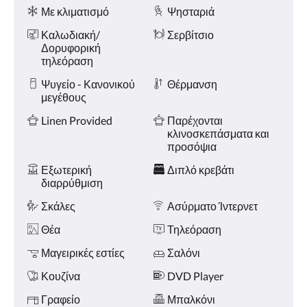
Ανέσεις
και
Με κλιματισμό
Ψησταριά
«Προηγούμενο».
Καλωδιακή/
Σερβίτσιο
Δορυφορική
τηλεόραση
Ψυγείο - Κανονικού
Θέρμανση
μεγέθους
Linen Provided
Παρέχονται
κλινοσκεπάσματα και
προσόψια
Εξωτερική
Διπλό κρεβάτι
διαρρύθμιση
Σκάλες
Ασύρματο Ίντερνετ
Θέα
Τηλεόραση
Μαγειρικές εστίες
Σαλόνι
Κουζίνα
DVD Player
Γραφείο
Μπαλκόνι