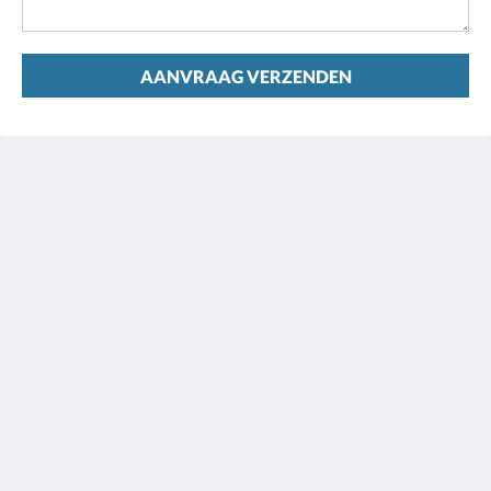
AANVRAAG VERZENDEN
Observatory Cottages
8 Observatory Rd
Mount Dandenong VIC 3767
Australia
+61 3 9751 2436
enquiries@observatorycottages.com.au
Sociale media