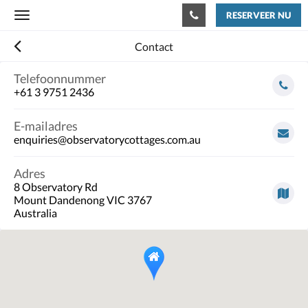
RESERVEER NU
Toggle
navigation
Contact
Telefoonnummer
+61 3 9751 2436
E-mailadres
enquiries@observatorycottages.com.au
Adres
8 Observatory Rd
Mount Dandenong VIC 3767
Australia