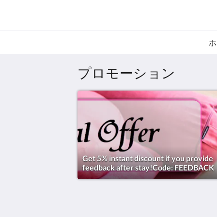
ホ
プロモーション
Get 5% instant discount if you provide
feedback after stay!Code: FEEDBACK